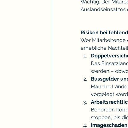
Wichtig: Der Mitar
Auslandseinsatzes 
Risiken bei fehlen
Wer Mitarbeitende o
erhebliche Nachteil
Doppelversich
Das Einsatzland
werden – obwohl
Bussgelder un
Manche Länder 
vorgelegt werd
Arbeitsrechtli
Behörden könne
stoppen, bis di
Imageschaden