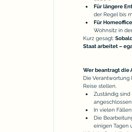
Für längere E
der Regel bis 
Für Homeoffice
Wohnsitz in de
Kurz gesagt: 
Sobald
Staat arbeitet – eg
Wer beantragt die
Die Verantwortung l
Reise stellen.
Zuständig sind 
angeschlossen i
In vielen Fäll
Die Bearbeitung
einigen Tagen