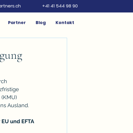
artners.ch
+41 41 544 98 90
Partner
Blog
Kontakt
igung
rch 
fristige 
 (KMU) 
ins Ausland.
r EU und EFTA 
 