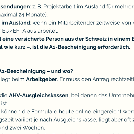
ntsendungen
: z. B. Projektarbeit im Ausland für mehre
maximal 24 Monate).
 im Ausland
: wenn ein Mitarbeitender zeitweise von
r EU/EFTA aus arbeitet.
 eine versicherte Person aus der Schweiz in einem
al wie kurz –, ist die A1-Bescheinigung erforderlich.
 A1-Bescheinigung – und wo?
iegt beim 
Arbeitgeber
. Er muss den Antrag rechtzeiti
die 
AHV-Ausgleichskassen
, bei denen das Unterne
st.
en können die Formulare heute online eingereicht wer
szeit variiert je nach Ausgleichskasse, liegt aber oft
 und zwei Wochen.