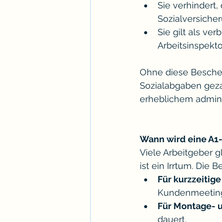
Sie verhindert,
Sozialversicher
Sie gilt als ve
Arbeitsinspekt
Ohne diese Beschei
Sozialabgaben geza
erheblichem admini
Wann wird eine A1
Viele Arbeitgeber g
ist ein Irrtum. Die 
Für kurzzeitig
Kundenmeeting
Für Montage- u
dauert.