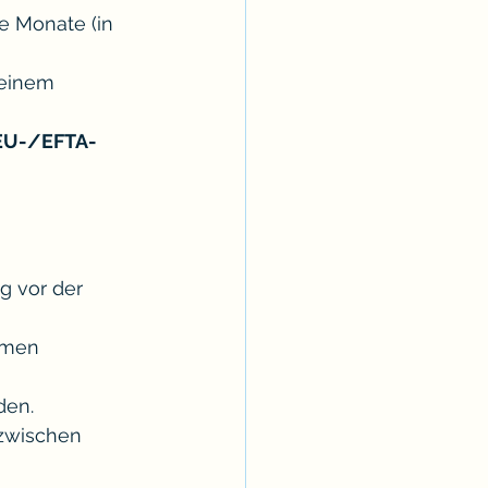
re Monate (in 
 einem 
 EU-/EFTA-
g vor der 
hmen 
den.
 zwischen 