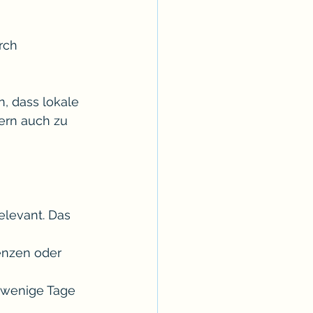
rch 
, dass lokale 
ern auch zu 
elevant. Das 
enzen oder 
 wenige Tage 