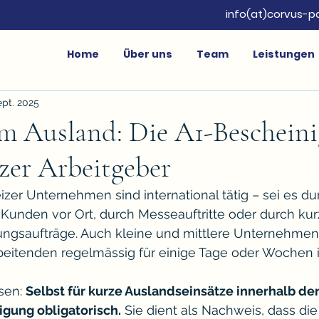
info(at)corvus-p
Home
Über uns
Team
Leistungen
ept. 2025
im Ausland: Die A1-Beschein
zer Arbeitgeber
er Unternehmen sind international tätig – sei es du
 Kunden vor Ort, durch Messeauftritte oder durch kurz
ungsaufträge. Auch kleine und mittlere Unternehmen
rbeitenden regelmässig für einige Tage oder Wochen 
sen: 
Selbst für kurze Auslandseinsätze innerhalb de
igung obligatorisch.
 Sie dient als Nachweis, dass die