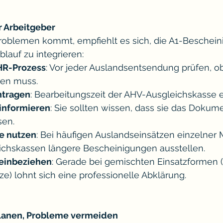
r Arbeitgeber
roblemen kommt, empfiehlt es sich, die A1-Bescheini
blauf zu integrieren:
HR-Prozess
: Vor jeder Auslandsentsendung prüfen, ob
den muss.
ntragen
: Bearbeitungszeit der AHV-Ausgleichskasse e
informieren
: Sie sollten wissen, dass sie das Dokum
sen.
e nutzen
: Bei häufigen Auslandseinsätzen einzelner 
chskassen längere Bescheinigungen ausstellen.
einbeziehen
: Gerade bei gemischten Einsatzformen (
e) lohnt sich eine professionelle Abklärung.
 planen, Probleme vermeiden