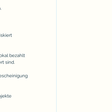
.
skiert 
okal bezahlt 
t sind.
escheinigung 
jekte 