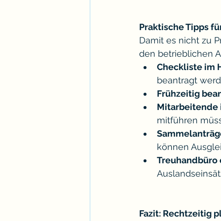
Praktische Tipps fü
Damit es nicht zu P
den betrieblichen A
Checkliste im 
beantragt wer
Frühzeitig bea
Mitarbeitende 
mitführen müs
Sammelanträg
können Ausglei
Treuhandbüro 
Auslandseinsätz
Fazit: Rechtzeitig