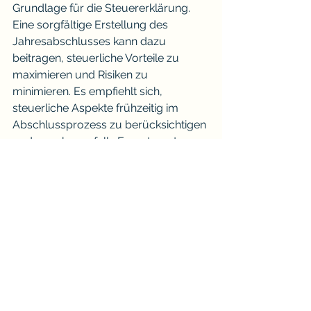
Grundlage für die Steuererklärung. 
Eine sorgfältige Erstellung des 
Jahresabschlusses kann dazu 
beitragen, steuerliche Vorteile zu 
maximieren und Risiken zu 
minimieren. Es empfiehlt sich, 
steuerliche Aspekte frühzeitig im 
Abschlussprozess zu berücksichtigen 
und gegebenenfalls Expertenrat 
einzuholen.
6. Technologie und Digitalisierung
Moderne Buchhaltungs- und ERP-
Systeme können den 
Jahresabschlussprozess erheblich 
erleichtern. Durch den Einsatz von 
Softwarelösungen können Daten 
effizienter erfasst, verarbeitet und 
analysiert werden. Die Digitalisierung 